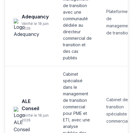
de transition
Plateforme
avec une
Adequancy
communauté
de
Vérifié le 18 juin
dédiée au
management
2026
directeur
de transition
commercial de
transition et
des cas
publiés
Cabinet
spécialisé
dans le
management
Cabinet de
de transition
ALE
commercial
transition
Conseil
pour PME et
spécialiste
Vérifié le 18 juin
ETI, avec une
2026
commercial
analyse
publiée des