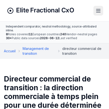
Independent comparator, neutral methodology, source-attributed
inline.
8
Roles covered
11
European countries
240
Vendor-neutral pages
30+
Public data sources
2026-06-12
Last verified
Management de
directeur commercial de
Accueil
transition
transition
Directeur commercial de
transition : la direction
commerciale à temps plein
pour une durée déterminée