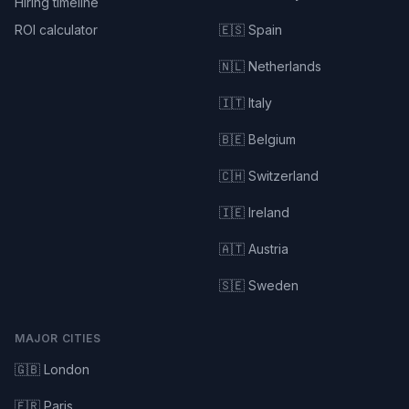
Hiring timeline
ROI calculator
🇪🇸 Spain
🇳🇱 Netherlands
🇮🇹 Italy
🇧🇪 Belgium
🇨🇭 Switzerland
🇮🇪 Ireland
🇦🇹 Austria
🇸🇪 Sweden
MAJOR CITIES
🇬🇧 London
🇫🇷 Paris