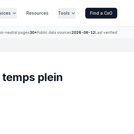
vices
Resources
Tools
Find a CxO
or-neutral pages
30+
Public data sources
2026-06-12
Last verified
à temps plein