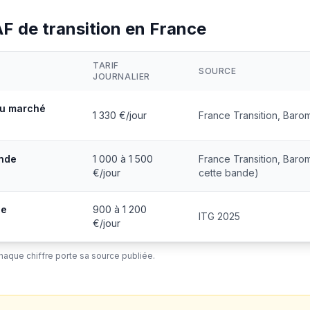
AF de transition en France
TARIF
SOURCE
JOURNALIER
du marché
1 330 €/jour
France Transition, Baro
ande
1 000 à 1 500
France Transition, Baro
€/jour
cette bande)
de
900 à 1 200
ITG 2025
€/jour
Chaque chiffre porte sa source publiée.