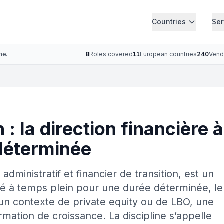
Countries
Ser
ne.
8
Roles covered
11
European countries
240
Vend
 : la direction financière 
déterminée
administratif et financier de transition, est un
yé à temps plein pour une durée déterminée, le
un contexte de private equity ou de LBO, une
rmation de croissance. La discipline s’appelle