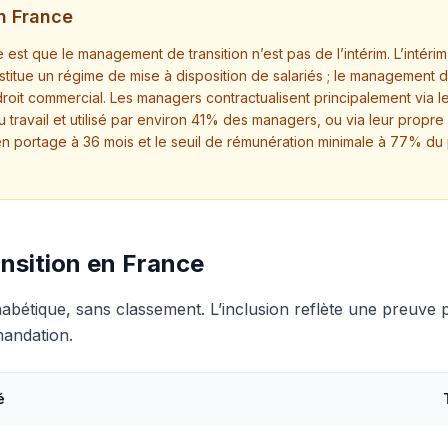
en France
 est que le management de transition n’est pas de l’intérim. L’intérim
onstitue un régime de mise à disposition de salariés ; le management d
oit commercial. Les managers contractualisent principalement via le po
du travail et utilisé par environ 41% des managers, ou via leur pro
en portage à 36 mois et le seuil de rémunération minimale à 77% du 
nsition en France
phabétique, sans classement. L’inclusion reflète une preuve
mandation.
é