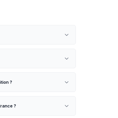
tion ?
France ?