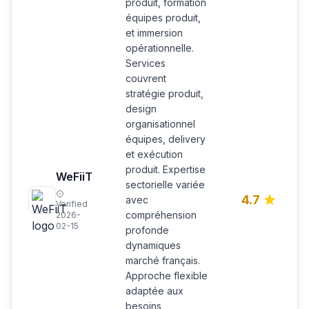
produit, formation
équipes produit,
et immersion
opérationnelle.
Services
couvrent
stratégie produit,
design
organisationnel
équipes, delivery
et exécution
produit. Expertise
WeFiiT
sectorielle variée
4.7
avec
Verified
compréhension
2026-
02-15
profonde
dynamiques
marché français.
Approche flexible
adaptée aux
besoins