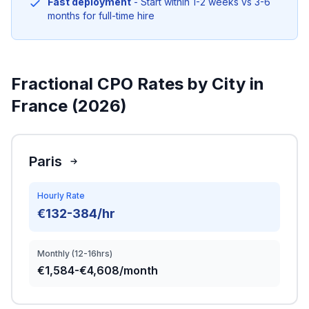
Fast deployment
- Start within 1-2 weeks vs 3-6
months for full-time hire
Fractional CPO Rates by City in
France (2026)
Paris
Hourly Rate
€132-384/hr
Monthly (12-16hrs)
€1,584-€4,608/month