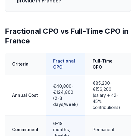
provide in France?
Fractional CPO vs Full-Time CPO in
France
Fractional
Full-Time
Criteria
CPO
CPO
€85,200-
€40,800-
€156,200
€124,800
Annual Cost
(salary + 42-
(2-3
45%
days/week)
contributions)
6-18
Commitment
months,
Permanent
flexible