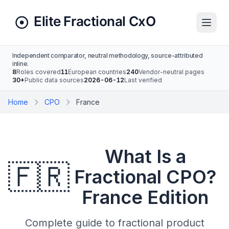
Independent comparator, neutral methodology, source-attributed
inline.
8
Roles covered
11
European countries
240
Vendor-neutral pages
30+
Public data sources
2026-06-12
Last verified
Home
CPO
France
What Is a
🇫🇷
Fractional CPO?
France Edition
Complete guide to fractional product