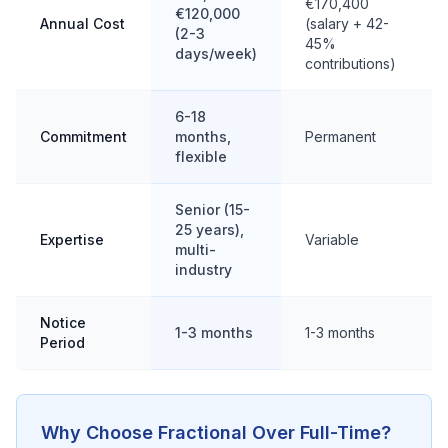
€170,400
€120,000
Annual Cost
(salary + 42-
(2-3
45%
days/week)
contributions)
6-18
Commitment
months,
Permanent
flexible
Senior (15-
25 years),
Expertise
Variable
multi-
industry
Notice
1-3 months
1-3 months
Period
Why Choose Fractional Over Full-Time?