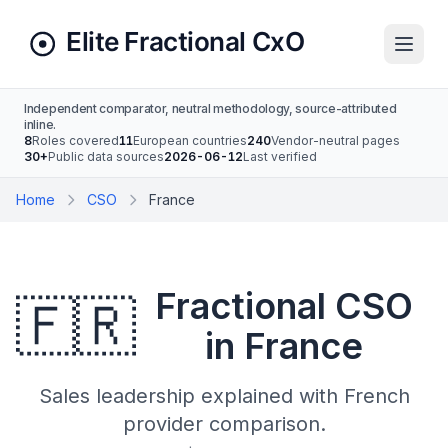
Independent comparator, neutral methodology, source-attributed
inline.
8
Roles covered
11
European countries
240
Vendor-neutral pages
30+
Public data sources
2026-06-12
Last verified
Home
CSO
France
Fractional CSO
🇫🇷
in France
Sales leadership explained with French
provider comparison.