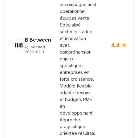
accompagnement
opérationnel
équipes vente.
Spécialisé
secteurs startup
et innovation
B.Between
4.4
avec
Verified
compréhension
2026-02-11
enjeux
spécifiques
entreprises en
forte croissance.
Modèle flexible
adapté besoins
et budgets PME
en
développement.
Approche
pragmatique
orientée résultats