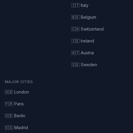
🇮🇹 Italy
🇧🇪 Belgium
🇨🇭 Switzerland
🇮🇪 Ireland
🇦🇹 Austria
🇸🇪 Sweden
MAJOR CITIES
🇬🇧 London
🇫🇷 Paris
🇩🇪 Berlin
🇪🇸 Madrid