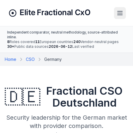
Independent comparator, neutral methodology, source-attributed
inline.
8
Roles covered
11
European countries
240
Vendor-neutral pages
30+
Public data sources
2026-06-12
Last verified
Home
CSO
Germany
Fractional CSO
🇩🇪
Deutschland
Security leadership for the German market
with provider comparison.