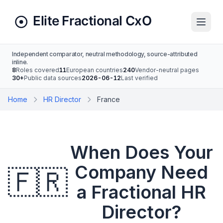
Independent comparator, neutral methodology, source-attributed
inline.
8
Roles covered
11
European countries
240
Vendor-neutral pages
30+
Public data sources
2026-06-12
Last verified
Home
HR Director
France
When Does Your
Company Need
🇫🇷
a Fractional HR
Director?