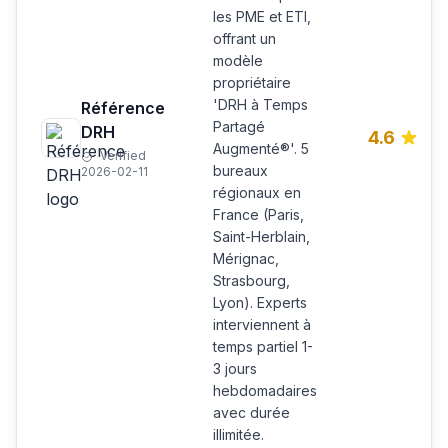
les PME et ETI,
offrant un
modèle
propriétaire
'DRH à Temps
Référence
Partagé
DRH
4.6
Augmenté®'. 5
Verified
bureaux
2026-02-11
régionaux en
France (Paris,
Saint-Herblain,
Mérignac,
Strasbourg,
Lyon). Experts
interviennent à
temps partiel 1-
3 jours
hebdomadaires
avec durée
illimitée.