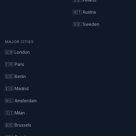
🇦🇹 Austria
🇸🇪 Sweden
MAJOR CITIES
🇬🇧 London
🇫🇷 Paris
🇩🇪 Berlin
🇪🇸 Madrid
🇳🇱 Amsterdam
🇮🇹 Milan
🇧🇪 Brussels