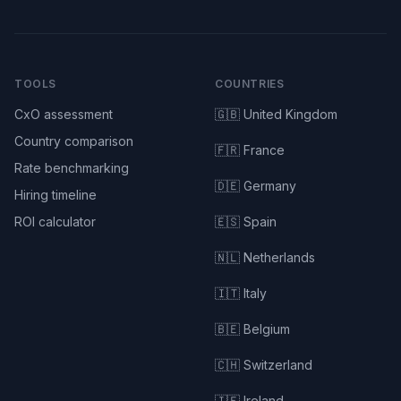
TOOLS
COUNTRIES
CxO assessment
🇬🇧 United Kingdom
Country comparison
🇫🇷 France
Rate benchmarking
🇩🇪 Germany
Hiring timeline
ROI calculator
🇪🇸 Spain
🇳🇱 Netherlands
🇮🇹 Italy
🇧🇪 Belgium
🇨🇭 Switzerland
🇮🇪 Ireland